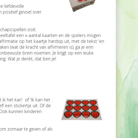
 liefdevolle
 positief gevoel over
chapsspellen ooit.
peeltafel een x-aantal kaarten en de spelers mogen
irmatie op het kaartje hardop uit, met de tekst 'en
ken (wat de kracht van affirmeren is), ga je erin
 onbewuste brein noemen. Je krijgt op een leuke
ng. Wat je denkt, dat ben je!
 ik het kan' of 'Ik kan het
lf een stickertje uit. Of de
. Ook kunnen kinderen
n om zomaar te geven of als