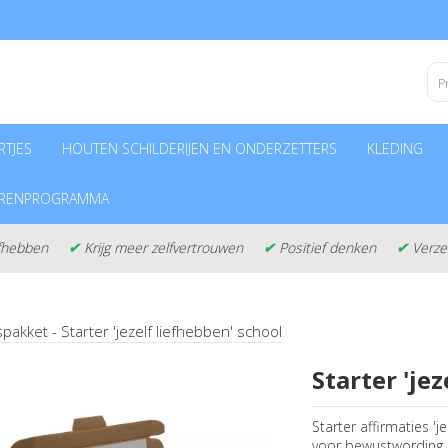
TJES
HOUTEN SCHILDERIJEN EN ONDERZETTERS
KLEDING
ERENPROGRAMMA
liefhebben
✔
Krijg meer zelfvertrouwen
✔
Positief denken
✔
Verze
spakket -
Starter 'jezelf liefhebben' school
Starter 'je
Starter affirmaties '
voor bewustwording e