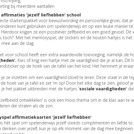
schrijving
rting bij meerdere aantallen
 affirmaties 'jezelf liefhebben' school
ecte starterspakket voor bewustwording en persoonlijke groei, dat je 
inderen kunt gebruiken om spelenderwijs en op een leuke manier te l
Hierdoor krijgen ze een positiever zelfbeeld en een goed gevoel. Dit w
, toch? Met het memoryspel, de stickers en de houten hartjes is het
t mee aan de slag.
et voor school heeft een extra waardevolle toevoeging, namelijk de h
gheden'.
Kies of krijg een hartje met de vaardigheid die je al kan. Dit
andsticker op de hoek van de tafel van het kind. Het herinnert je eraa
je ze inzetten om een vaardigheid (doel) te leren. Deze staat in de teg
e hoek van je tafel en zet 'm op! Door het elke dag te zien, geloof je
je het pakket uitbreiden met de hartjes '
sociale vaardigheden'
die
f zelfbeeld ontwikkelen' is ook een mooi thema om in de klas aan te wer
eren die stralen als de zon.
pel affirmatiekaarten 'jezelf liefhebben'
 is hèt spel om spelenderwijs jezelf steeds complimenten en liefde te g
n denken over jezelf, kun je op elk moment van de dag mee beginnen.