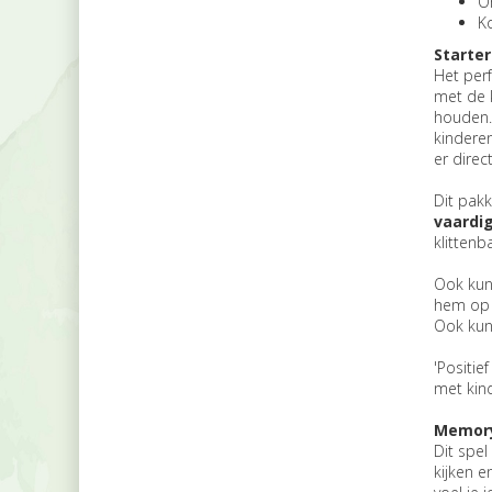
Om
Ko
Starter
Het perf
met de k
houden. 
kinderen
er direc
Dit pakk
vaardi
klittenb
Ook kun 
hem op d
Ook kun 
'Positie
met kind
Memorys
Dit spel
kijken e