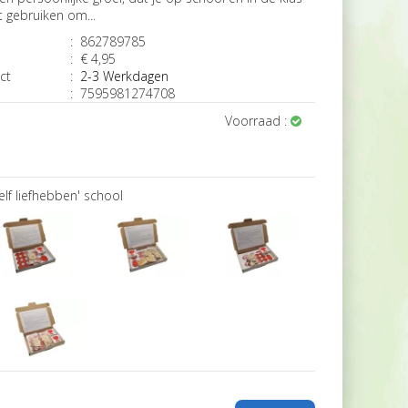
 gebruiken om...
:
862789785
:
€ 4,95
ct
:
2-3 Werkdagen
:
7595981274708
Voorraad :
zelf liefhebben' school