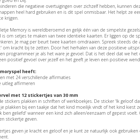
e goed en blij.
inderen die negatieve overtuigingen over zichzelf hebben, kunnen deze
ppen heel hard gebruiken en is dit spel onmisbaar. Het helpt ze een
te krijgen.
letje Memory is wereldberoemd en gelijk één van de simpelste gezels
 is om setjes te maken van twee identieke kaarten. Er liggen op de s
eren. Je mag per beurt twee kaarten omdraaien. Spreek steeds de aff
t' om kracht bij te zetten. Door het herhalen van deze positieve uitspra
en programmeer je als het ware je gevoel. Dat is het deel dat we het
en positief gevoel over jezelf en het geeft je leven een positieve wendi
moryspel heeft:
en met 24 verschillende affirmaties
e uitleg affirmeren
ervel met 12 stickertjes van 30 mm
de stickers plakken in schriften of werkboekjes. De sticker 'Ik geloof dat
 je plakken bij een taakje dat het kind moeilijk vindt of het kind kiest ze
'Ik ben geliefd' wanneer een kind zich alleen/eenzaam of gepest voelt
en stickertje geven.
ertjes geven je kracht en geloof en je kunt ze natuurlijk ook gebruike
ent.