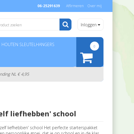
06-25291639
Affirmeren
Over mij
Inloggen
HOUTEN SLEUTELHANGERS
0
nding NL € 4,95
zelf liefhebben' school
jezelf liefhebben' school Het perfecte starterspakket
n persoonlijke groei, dat je op school en in de klas