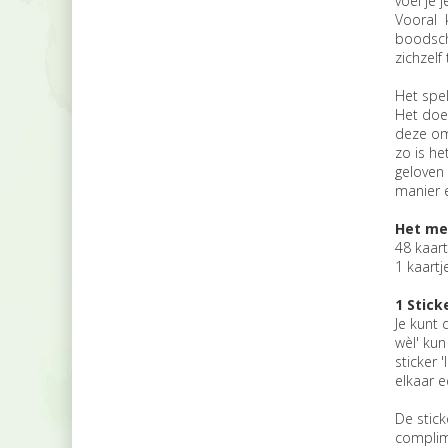
voel je j
Vooral k
boodscha
zichzelf 
Het spel
Het doel
deze omk
zo is he
geloven 
manier e
Het me
48 kaart
1 kaartj
1 Stick
Je kunt 
wèl' kun
sticker 
elkaar e
De stick
complim