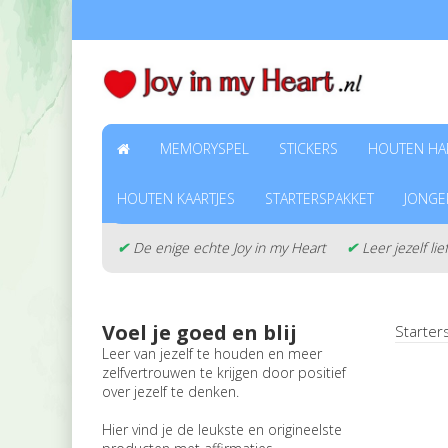
MEMORYSPEL
STICKERS
HOUTEN HAR
HOUTEN KAARTJES
STARTERSPAKKET
JONG
✔
De enige echte Joy in my Heart
✔
Leer jezelf 
Voel je goed en blij
Starter
Leer van jezelf te houden en meer
zelfvertrouwen te krijgen door positief
over jezelf te denken.
Hier vind je de leukste en origineelste